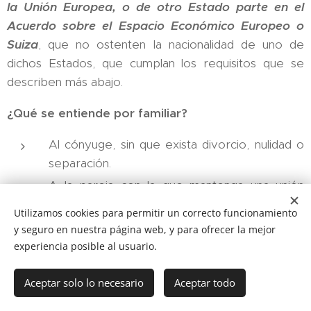
la Unión Europea, o de otro Estado parte en el
Acuerdo sobre el Espacio Económico Europeo o
Suiza
, que no ostenten la nacionalidad de uno de
dichos Estados, que cumplan los requisitos que se
describen más abajo.
¿Qué se entiende por familiar?
Al cónyuge, sin que exista divorcio, nulidad o
separación.
A la pareja con la que mantenga una unión
análoga a la conyugal inscrita en un registro
Utilizamos cookies para permitir un correcto funcionamiento
público establecido a estos efectos en un
y seguro en nuestra página web, y para ofrecer la mejor
Estado miembro de la Unión Europea o en un
experiencia posible al usuario.
Estado parte del Espacio Económico
Europeo, y siempre que no se haya
Aceptar solo lo necesario
Aceptar todo
cancelado dicha inscripción