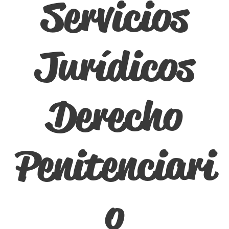
Servicios
Jurídicos
Derecho
Penitenciari
o