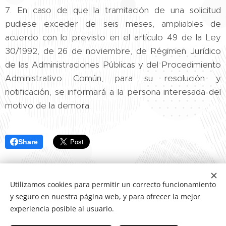
7. En caso de que la tramitación de una solicitud
pudiese exceder de seis meses, ampliables de
acuerdo con lo previsto en el artículo 49 de la Ley
30/1992, de 26 de noviembre, de Régimen Jurídico
de las Administraciones Públicas y del Procedimiento
Administrativo Común, para su resolución y
notificación, se informará a la persona interesada del
motivo de la demora.
Share
Utilizamos cookies para permitir un correcto funcionamiento
y seguro en nuestra página web, y para ofrecer la mejor
experiencia posible al usuario.
Letrada Iskra Rodriguez, colegiada número 3174 del Ilustre
Colegio de Abogados de Huelva