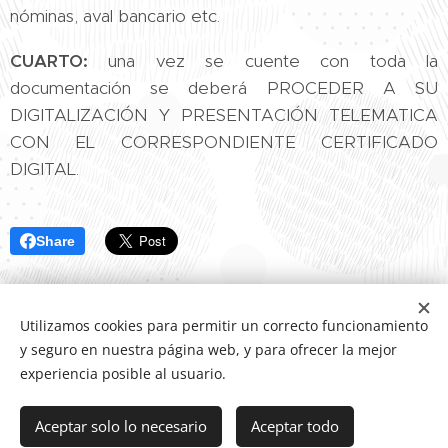
nóminas, aval bancario etc.
CUARTO:
una vez se cuente con toda la
documentación se deberá PROCEDER A SU
DIGITALIZACIÓN Y PRESENTACIÓN TELEMATICA
CON EL CORRESPONDIENTE CERTIFICADO
DIGITAL.
Share
Utilizamos cookies para permitir un correcto funcionamiento
y seguro en nuestra página web, y para ofrecer la mejor
experiencia posible al usuario.
Letrada Iskra Rodriguez, colegiada número 3174 del Ilustre
Colegio de Abogados de Huelva
Aceptar solo lo necesario
Aceptar todo
Creado con
Webnode
Cookies